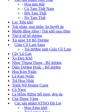
-
Hoa tam thất
-
Củ Tam Thất Nam
-
Bột Tam Thất
-
Nụ Tam Thất
Lạc Tiên khô
Trái nhàu, quả nhàu, hạ huyết áp
Mướp đắng rừng | Trái khổ qua rừng
Thỏ ti tử bổ dương
Xà sàng Tử Bổ Dương
+
Giảo Cổ Lam Sapa
-
Trà dưỡng sinh Giảo Cổ Lam
Cây Lá Gan
Xạ Đen Khô
Nhục Thung Dung - Bổ dương
Dâm Dương Hoắc - Bổ dương
Hoa Kim Ngân
Lá Kim Ngân
Trà Hoa Nhài
Trinh Nữ Hoàng Cung
Cỏ Ngọt
Lá Hồng Rừng hết mụn, đẹp da
Chè Dung Vàng
+
Các sản phẩm ATISO Đà Lạt
-
Hoa Atiso khô