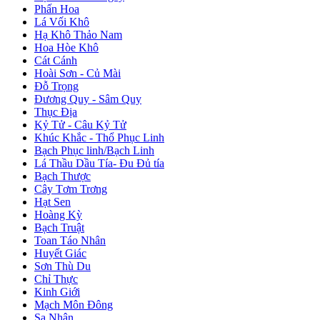
Phấn Hoa
Lá Vối Khô
Hạ Khô Thảo Nam
Hoa Hòe Khô
Cát Cánh
Hoài Sơn - Củ Mài
Đỗ Trọng
Đương Quy - Sâm Quy
Thục Địa
Kỷ Tử - Câu Kỷ Tử
Khúc Khắc - Thổ Phục Linh
Bạch Phục linh/Bạch Linh
Lá Thầu Dầu Tía- Đu Đủ tía
Bạch Thược
Cây Tơm Trơng
Hạt Sen
Hoàng Kỳ
Bạch Truật
Toan Táo Nhân
Huyết Giác
Sơn Thù Du
Chỉ Thực
Kinh Giới
Mạch Môn Đông
Sa Nhân