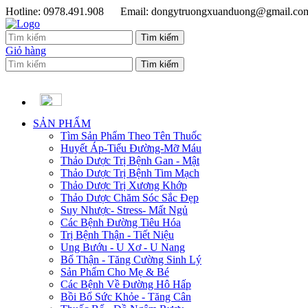
Hotline: 0978.491.908
Email: dongytruongxuanduong@gmail.co
Giỏ hàng
SẢN PHẨM
Tìm Sản Phẩm Theo Tên Thuốc
Huyết Áp-Tiểu Đường-Mỡ Máu
Thảo Dược Trị Bệnh Gan - Mật
Thảo Dược Trị Bệnh Tim Mạch
Thảo Dược Trị Xương Khớp
Thảo Dược Chăm Sóc Sắc Đẹp
Suy Nhược- Stress- Mất Ngủ
Các Bệnh Đường Tiêu Hóa
Trị Bệnh Thận - Tiết Niệu
Ung Bướu - U Xơ - U Nang
Bổ Thận - Tăng Cường Sinh Lý
Sản Phẩm Cho Mẹ & Bé
Các Bệnh Về Đường Hô Hấp
Bồi Bổ Sức Khỏe - Tăng Cân