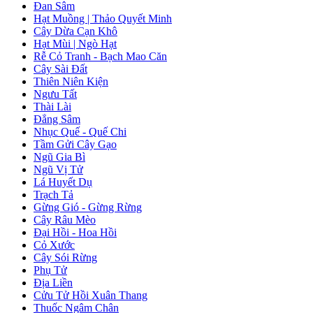
Đan Sâm
Hạt Muồng | Thảo Quyết Minh
Cây Dừa Cạn Khô
Hạt Mùi | Ngò Hạt
Rễ Cỏ Tranh - Bạch Mao Căn
Cây Sài Đất
Thiên Niên Kiện
Ngưu Tất
Thài Lài
Đẳng Sâm
Nhục Quế - Quế Chi
Tầm Gửi Cây Gạo
Ngũ Gia Bì
Ngũ Vị Tử
Lá Huyết Dụ
Trạch Tả
Gừng Gió - Gừng Rừng
Cây Râu Mèo
Đại Hồi - Hoa Hồi
Cỏ Xước
Cây Sói Rừng
Phụ Tử
Địa Liền
Cửu Tử Hồi Xuân Thang
Thuốc Ngâm Chân