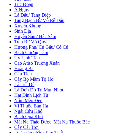
Tục Đoạn
A Ngùy
Lá Dâu/ Tang Diệp
Tang Bạch Bì/ Vỏ Rễ Dâu
Xuyên Khung
Sinh Địa
Huyền Sâm/ Hắc Sâm
Trần Bì/ Vỏ Quýt
Hương Phụ/ Củ Gấu/ Cỏ Cú
Bạch Cương Tàm
Uy Linh Tiên
Cao Atiso Trường Xuân
Hoàng Bá
Cầu Tích
Cây Bọ Mắm Trị Ho
Lá Tiết Dê
Lá Đơn Đỏ Trị Mụn Nhọt
Hạt Đình Lịch Tử
Nấm Mèo Đen
Vị Thuốc Bán Hạ
Ngải Cứu Khô
Bạch Quả Khô
Mặt Nạ Thảo Dược| Mặt Nạ Thuốc Bắc
Cây Cải Trời
+
Các sản phẩm Tam Thất