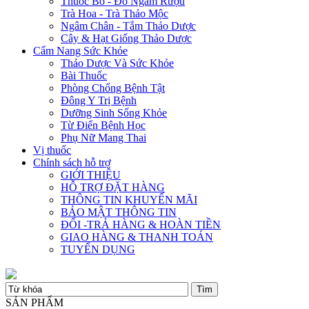
Thuốc Bổ - Đồ Ngâm Rượu
Trà Hoa - Trà Thảo Mộc
Ngâm Chân - Tắm Thảo Dược
Cây & Hạt Giống Thảo Dược
Cẩm Nang Sức Khỏe
Thảo Dược Và Sức Khỏe
Bài Thuốc
Phòng Chống Bệnh Tật
Đông Y Trị Bệnh
Dưỡng Sinh Sống Khỏe
Từ Điển Bệnh Học
Phụ Nữ Mang Thai
Vị thuốc
Chính sách hỗ trợ
GIỚI THIỆU
HỖ TRỢ ĐẶT HÀNG
THÔNG TIN KHUYẾN MÃI
BẢO MẬT THÔNG TIN
ĐỔI -TRẢ HÀNG & HOÀN TIỀN
GIAO HÀNG & THANH TOÁN
TUYỂN DỤNG
SẢN PHẨM