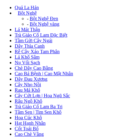
Quả La Hán
+
Bột Nghệ
-
Bột Nghệ Đen
-
Bột Nghệ vàng
Lá Mát Thận
Trà Giảo Cổ Lam Đặc Biệt
Tầm Gửi Cây Ngái
Dây Thìa Canh
Rễ Cây Xáo Tam Phân
Lá Khổ Sâm
Nụ Vối Sạch
Chè Dây Cao Bằng
Cao Bá Bệnh | Cao Mật Nhân
Dây Đau Xương
Cây Nhọ Nồi
Rau Má Khô
Cây Cứt Lợn | Hoa Ngũ Sắc
Râu Ngô Khô
Trà Giảo Cổ Lam Ba Tri
Tâm Sen | Tim Sen Khô
Hoa Cúc Khô
Hạt Hạnh Nhân
Cốt Toái Bổ
Cao Chè Vằng