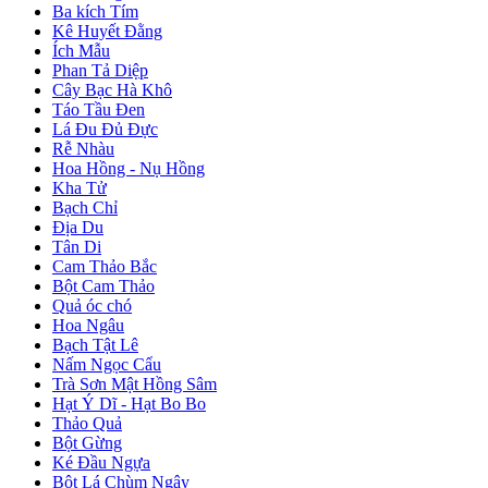
Ba kích Tím
Kê Huyết Đằng
Ích Mẫu
Phan Tả Diệp
Cây Bạc Hà Khô
Táo Tầu Đen
Lá Đu Đủ Đực
Rễ Nhàu
Hoa Hồng - Nụ Hồng
Kha Tử
Bạch Chỉ
Địa Du
Tân Di
Cam Thảo Bắc
Bột Cam Thảo
Quả óc chó
Hoa Ngâu
Bạch Tật Lê
Nấm Ngọc Cẩu
Trà Sơn Mật Hồng Sâm
Hạt Ý Dĩ - Hạt Bo Bo
Thảo Quả
Bột Gừng
Ké Đầu Ngựa
Bột Lá Chùm Ngây