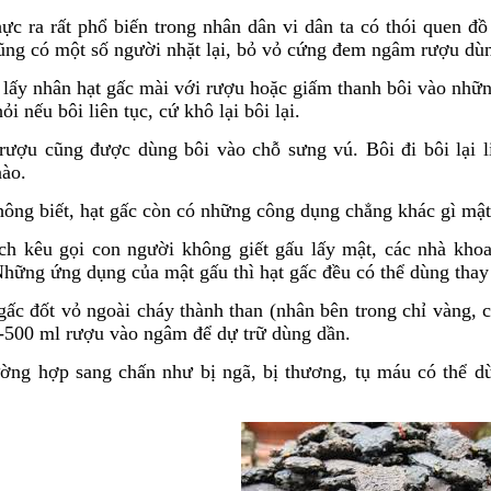
hực ra rất phổ biến trong nhân dân vi dân ta có thói quen đồ 
ũng có một số người nhặt lại, bỏ vỏ cứng đem ngâm rượu dùn
lấy nhân hạt gấc mài với rượu hoặc giấm thanh bôi vào nhữn
ỏi nếu bôi liên tục, cứ khô lại bôi lại.
ượu cũng được dùng bôi vào chỗ sưng vú. Bôi đi bôi lại li
nào.
ông biết, hạt gấc còn có những công dụng chẳng khác gì mật
ch kêu gọi con người không giết gấu lấy mật, các nhà kho
Những ứng dụng của mật gấu thì hạt gấc đều có thể dùng tha
gấc đốt vỏ ngoài cháy thành than (nhân bên trong chỉ vàng, 
0-500 ml rượu vào ngâm để dự trữ dùng dần.
ờng hợp sang chấn như bị ngã, bị thương, tụ máu có thể d