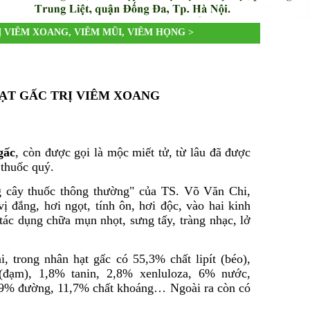
Ị VIÊM XOANG, VIÊM MŨI, VIÊM HỌNG >
ẠT GẤC TRỊ VIÊM XOANG
gấc
, còn được gọi là mộc miết tử, từ lâu đã được
 thuốc quý.
 cây thuốc thông thường" của TS. Võ Văn Chi,
ị đắng, hơi ngọt, tính ôn, hơi độc, vào hai kinh
 tác dụng chữa mụn nhọt, sưng tấy, tràng nhạc, lở
, trong nhân hạt gấc có 55,3% chất lipít (béo),
 (đạm), 1,8% tanin, 2,8% xenluloza, 6% nước,
,9% đường, 11,7% chất khoáng… Ngoài ra còn có