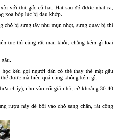
xôi với thịt gấc cả hạt. Hạt sau đó được nhặt ra,
g xoa bóp lúc bị đau khớp.
g chỗ bị sưng tấy như mụn nhọt, sưng quay bị thì
ên tục thì cũng rất mau khỏi, chẳng kém gì loại
 gấu.
a học kêu gọi người dân có thể thay thế mật gấu
y thế được mà hiệu quả cũng không kém gì.
chưa cháy), cho vào cối giã nhỏ, cứ khoảng 30-40
ùng rượu này để bôi vào chỗ sang chấn, rất công