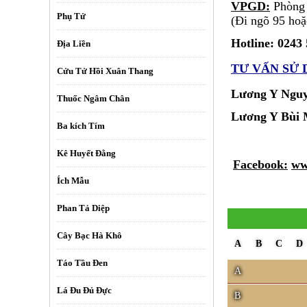
VPGD:
Phòng 3
Phụ Tử
(Đi ngõ 95 ho
Hotline: 0243
Địa Liền
TƯ VẤN SỬ
Cửu Tử Hồi Xuân Thang
Lương Y Nguy
Thuốc Ngâm Chân
Lương Y B
Ba kích Tím
Kê Huyết Đằng
Facebook:
ww
Ích Mẫu
Phan Tả Diệp
Cây Bạc Hà Khô
A
B
C
D
Táo Tầu Đen
A
Lá Đu Đủ Đực
B