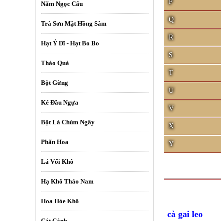
P
Nấm Ngọc Cẩu
Q
Trà Sơn Mật Hồng Sâm
R
Hạt Ý Dĩ - Hạt Bo Bo
S
Thảo Quả
T
Bột Gừng
U
Ké Đầu Ngựa
V
Bột Lá Chùm Ngây
X
Phấn Hoa
Y
Lá Vối Khô
Hạ Khô Thảo Nam
Hoa Hòe Khô
cà gai leo
Cát Cánh