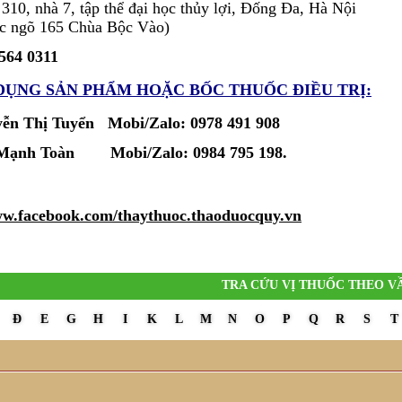
10, nhà 7, tập thể đại học thủy lợi, Đống Đa, Hà Nội
ặc ngõ 165 Chùa Bộc Vào)
 564 0311
 DỤNG SẢN PHẨM
HOẶC BỐC THUỐC ĐIỀU TRỊ:
ễn Thị Tuyển Mobi/Zalo: 0978 491 908
ùi Mạnh Toàn
Mobi/Zalo:
0984 795 198.
w.facebook.com/thaythuoc.thaoduocquy.vn
TRA CỨU VỊ THUỐC THEO V
Đ
E
G
H
I
K
L
M
N
O
P
Q
R
S
T