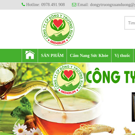
Hotline: 0978.491.908
Email: dongytruongxuanduong@
SẢN PHẨM
Cẩm Nang Sức Khỏe
Vị thuốc