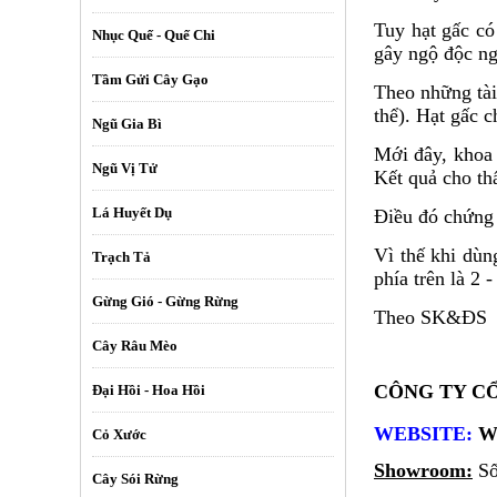
Tuy hạt gấc có
Nhục Quế - Quế Chi
gây ngộ độc n
Tầm Gửi Cây Gạo
Theo những tài
thể). Hạt gấc 
Ngũ Gia Bì
Mới đây, khoa
Ngũ Vị Tử
Kết quả cho th
Lá Huyết Dụ
Điều đó chứng 
Vì thế khi dùn
Trạch Tả
phía trên là 2 
Gừng Gió - Gừng Rừng
Theo SK&ĐS
Cây Râu Mèo
CÔNG TY C
Đại Hồi - Hoa Hồi
WEBSITE:
W
Cỏ Xước
Showroom:
Số
Cây Sói Rừng