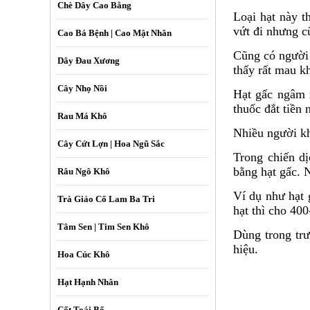
Chè Dây Cao Bằng
Loại hạt này t
vứt đi nhưng c
Cao Bá Bệnh | Cao Mật Nhân
Cũng có người 
Dây Đau Xương
thấy rất mau kh
Cây Nhọ Nồi
Hạt gấc ngâm r
thuốc đắt tiền 
Rau Má Khô
Nhiều người kh
Cây Cứt Lợn | Hoa Ngũ Sắc
Trong chiến dị
bằng hạt gấc. 
Râu Ngô Khô
Ví dụ như hạt 
Trà Giảo Cổ Lam Ba Tri
hạt thì cho 40
Tâm Sen | Tim Sen Khô
Dùng trong trư
hiệu.
Hoa Cúc Khô
Hạt Hạnh Nhân
Cốt Toái Bổ