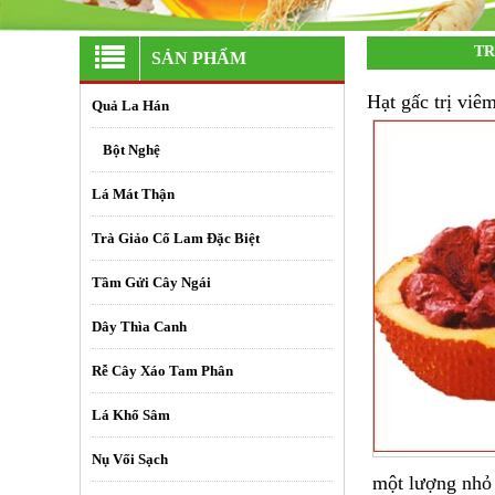
TR
SẢN PHẨM
Hạt gấc trị viê
Quả La Hán
+
Bột Nghệ
Lá Mát Thận
Trà Giảo Cổ Lam Đặc Biệt
Tầm Gửi Cây Ngái
Dây Thìa Canh
Rễ Cây Xáo Tam Phân
Lá Khổ Sâm
Nụ Vối Sạch
một lượng nhỏ