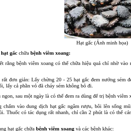
Hạt gấc (Ảnh minh họa)
ừ
hạt gấc
chữa
bệnh viêm xoang:
iết rằng bệnh viêm xoang có thể chữa hiệu quả chỉ nhờ vào 
 rất đơn giản: Lấy chừng 20 - 25 hạt gấc đem nướng sém đ
ối, lấy cả phần vỏ đã cháy sém không bỏ đi.
ngon, sau một ngày là có thể đem ra dùng để trị bệnh viêm 
 chấm vào dung dịch hạt gấc ngâm rượu, bôi lên sống mũi
i. Thuốc có tác dụng rất nhanh, chỉ cần 2 phút là có thể 
ùng hạt gấc chữa
bệnh viêm xoang
và các bệnh khác: