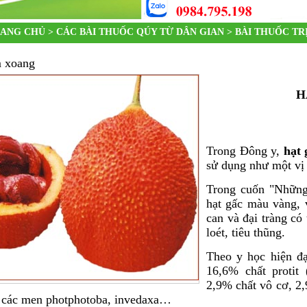
ANG CHỦ >
CÁC BÀI THUỐC QÚY TỪ DÂN GIAN
>
BÀI THUỐC TR
m xoang
H
Trong Đông y,
hạt 
sử dụng như một vị
Trong cuốn "Những
hạt gấc màu vàng, v
can và đại tràng có
loét, tiêu thũng.
Theo y học hiện đại
16,6% chất protit
2,9% chất vô cơ, 2
 các men photphotoba, invedaxa…