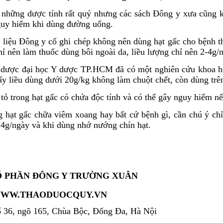
 những dược tính rất quý nhưng các sách Đông y xưa cũng kh
guy hiểm khi dùng đường uống.
 liệu Đông y cổ ghi chép không nên dùng hạt gấc cho bệnh t
chỉ nên làm thuốc dùng bôi ngoài da, liều lượng chỉ nên 2-4g/
 dược đại học Y dược TP.HCM đã có một nghiên cứu khoa học
ấy liều dùng dưới 20g/kg không làm chuột chết, còn dùng trên
tỏ trong hạt gấc có chứa độc tính và có thể gây nguy hiểm 
g hạt gấc chữa viêm xoang hay bất cứ bệnh gì, cần chú ý chỉ
- 4g/ngày và khi dùng nhớ nướng chín hạt.
Ổ PHẦN ĐÔNG Y TRƯỜNG XUÂN
WW.THAODUOCQUY.VN
 36, ngõ 165, Chùa Bộc, Đống Đa, Hà Nội