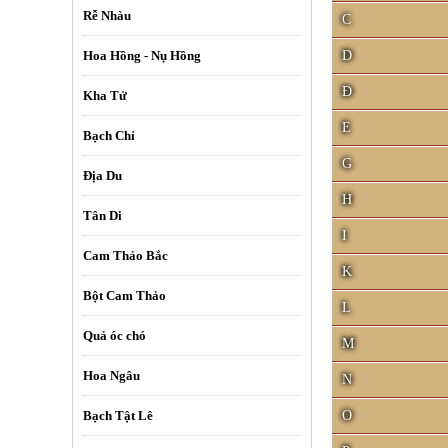
Rễ Nhàu
C
Hoa Hồng - Nụ Hồng
D
Đ
Kha Tử
E
Bạch Chỉ
G
Địa Du
H
Tân Di
I
Cam Thảo Bắc
K
Bột Cam Thảo
L
Quả óc chó
M
Hoa Ngâu
N
Những bài thuốc nam chữa bệnh bạ
Bạch Tật Lê
O