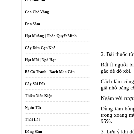
Cao Chè Vằng
Đan Sâm
Hạt Muồng | Thảo Quyết Minh
Cây Dừa Cạn Khô
2. Bài thuốc t
Hạt Mùi | Ngò Hạt
Rất ít người b
gấc để đồ xôi.
Rễ Cỏ Tranh - Bạch Mao Căn
Cách làm cũng
Cây Sài Đất
giã nhỏ bằng c
Thiên Niên Kiện
Ngâm với rượu 
Ngưu Tất
Dùng tăm bông
trong xoang mũ
Thài Lài
95%.
3. Lưu ý khi d
Đẳng Sâm