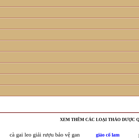
XEM THÊM CÁC LOẠI THẢO DƯỢC 
cà gai leo giải rượu bảo vệ gan
giảo cổ lam