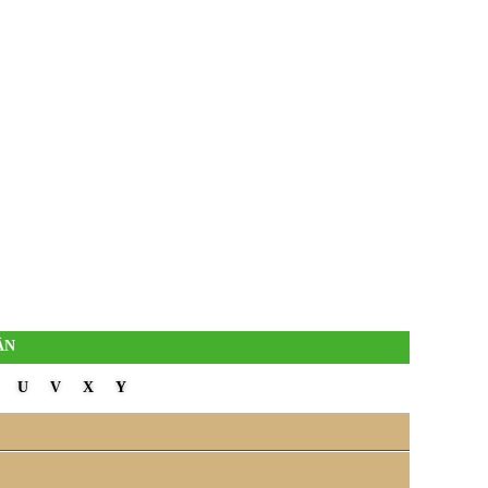
ẦN
U
V
X
Y