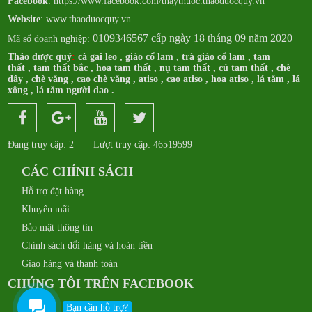
Facebook
:
https://www.facebook.com/thaythuoc.thaoduocquy.vn
Website
: www.thaoduocquy.vn
0109346567 cấp ngày 18 tháng 09 năm 2020
Mã số doanh nghiệp:
Thảo dược quý
:
cà gai leo
,
giảo cổ lam
,
trà giảo cổ lam
,
tam
thất
,
tam thất bắc
,
hoa tam thất
,
nụ tam thất
,
củ tam thất
,
chè
dây
,
chè vằng
,
cao chè vằng
,
atiso
,
cao atiso
,
hoa atiso
,
lá tắm
,
lá
xông
,
lá tắm người dao
.
Đang truy cập: 2
Lượt truy cập: 46519599
CÁC CHÍNH SÁCH
Hỗ trợ đặt hàng
Khuyến mãi
Bảo mật thông tin
Chính sách đổi hàng và hoàn tiền
Giao hàng và thanh toán
CHÚNG TÔI TRÊN FACEBOOK
Bạn cần hỗ trợ?