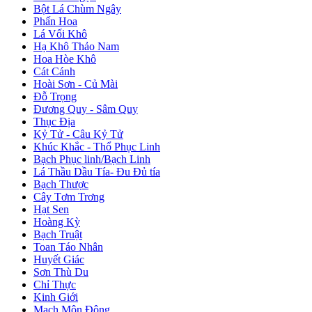
Bột Lá Chùm Ngây
Phấn Hoa
Lá Vối Khô
Hạ Khô Thảo Nam
Hoa Hòe Khô
Cát Cánh
Hoài Sơn - Củ Mài
Đỗ Trọng
Đương Quy - Sâm Quy
Thục Địa
Kỷ Tử - Câu Kỷ Tử
Khúc Khắc - Thổ Phục Linh
Bạch Phục linh/Bạch Linh
Lá Thầu Dầu Tía- Đu Đủ tía
Bạch Thược
Cây Tơm Trơng
Hạt Sen
Hoàng Kỳ
Bạch Truật
Toan Táo Nhân
Huyết Giác
Sơn Thù Du
Chỉ Thực
Kinh Giới
Mạch Môn Đông