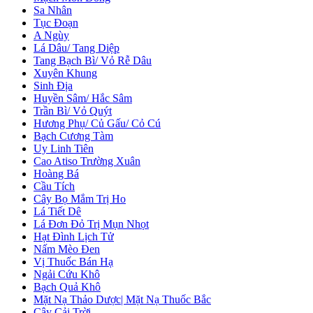
Sa Nhân
Tục Đoạn
A Ngùy
Lá Dâu/ Tang Diệp
Tang Bạch Bì/ Vỏ Rễ Dâu
Xuyên Khung
Sinh Địa
Huyền Sâm/ Hắc Sâm
Trần Bì/ Vỏ Quýt
Hương Phụ/ Củ Gấu/ Cỏ Cú
Bạch Cương Tàm
Uy Linh Tiên
Cao Atiso Trường Xuân
Hoàng Bá
Cầu Tích
Cây Bọ Mắm Trị Ho
Lá Tiết Dê
Lá Đơn Đỏ Trị Mụn Nhọt
Hạt Đình Lịch Tử
Nấm Mèo Đen
Vị Thuốc Bán Hạ
Ngải Cứu Khô
Bạch Quả Khô
Mặt Nạ Thảo Dược| Mặt Nạ Thuốc Bắc
Cây Cải Trời