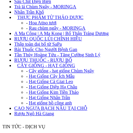
Sâu Chít Điện Biên
Trà lá Chùm Ngây - MORINGA
Nhân Trần Khô
+
THỰC PHẨM TỪ THẢO DƯỢC
-
Hoa Atiso tươi
-
Rau chùm ngây - MORINGA
A Ma Công | A Ma Kong | Bổ Thận Tráng Dương
RƯỢU QUỐC LỦI CHÍNH HIỆU
Thập toàn đại bổ từ SaPa
Bài Thuốc Cho Người Bệnh Gan
Tần Thủy Hoàng Tửu - Tăng Cường Sinh Lý
RƯỢU THUỐC - RƯỢU BỔ
+
CÂY GIỐNG - HẠT GIỐNG
-
Cây giống - hạt giống Chùm Ngây
-
Hạt Giống Cây Ích Mẫu
-
Hạt Giống Cà Giai Leo
-
Hạt Giống Diệp Hạ Châu
-
Hạt Giống Kim Tiền Thảo
-
Hạt Giống Nhân Trần
-
Hạt giống bồ công anh
CAO NGỰA BẠCH NẤU TẠI CHỖ
Rượu Ngô Hà Giang
TIN TỨC - DỊCH VỤ