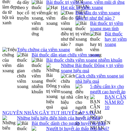
Bài thuốc trị viêm xoang, viêm mũi dị ứng
Hạt gấc trị viêm xoang
Đau đầu do viêm xoang
điều trị như thế nào ?
Bài thuốc trị viêm
xoang mạn tính
Bài thuốc
hay trị viêm
xoang
Triệu chứng của viêm xoang
Bài thuốc dân gian chữa viêm xoang
Bài thuốc chữa viêm xoang nhiễm khuẩn
Những Bài thuốc Đông y trị viêm
xoang hiệu quả
Cách chữa viêm xoang tại
nhà hiệu quả
5 điều cấm kỵ cho
người cao huyết áp
BẠN CẦN
NẮM RÕ
10
NGUYÊN NHÂN GÂY TỤT HUYẾT ÁP SAU
Những biểu hiện điển hình của huyết áp thấp
Bài thuốc dành cho người huyết áp thấp
Người bị huyết áp thấp nên ăn gì?