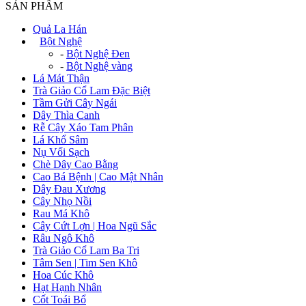
SẢN PHẨM
Quả La Hán
+
Bột Nghệ
-
Bột Nghệ Đen
-
Bột Nghệ vàng
Lá Mát Thận
Trà Giảo Cổ Lam Đặc Biệt
Tầm Gửi Cây Ngái
Dây Thìa Canh
Rễ Cây Xáo Tam Phân
Lá Khổ Sâm
Nụ Vối Sạch
Chè Dây Cao Bằng
Cao Bá Bệnh | Cao Mật Nhân
Dây Đau Xương
Cây Nhọ Nồi
Rau Má Khô
Cây Cứt Lợn | Hoa Ngũ Sắc
Râu Ngô Khô
Trà Giảo Cổ Lam Ba Tri
Tâm Sen | Tim Sen Khô
Hoa Cúc Khô
Hạt Hạnh Nhân
Cốt Toái Bổ