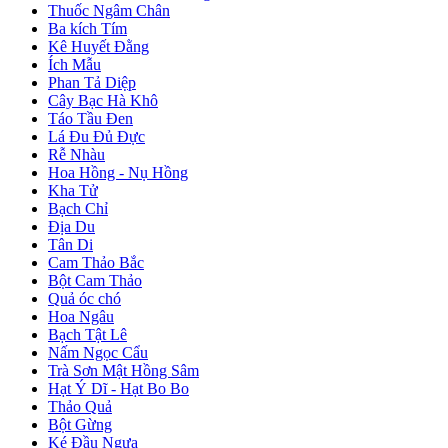
Thuốc Ngâm Chân
Ba kích Tím
Kê Huyết Đằng
Ích Mẫu
Phan Tả Diệp
Cây Bạc Hà Khô
Táo Tầu Đen
Lá Đu Đủ Đực
Rễ Nhàu
Hoa Hồng - Nụ Hồng
Kha Tử
Bạch Chỉ
Địa Du
Tân Di
Cam Thảo Bắc
Bột Cam Thảo
Quả óc chó
Hoa Ngâu
Bạch Tật Lê
Nấm Ngọc Cẩu
Trà Sơn Mật Hồng Sâm
Hạt Ý Dĩ - Hạt Bo Bo
Thảo Quả
Bột Gừng
Ké Đầu Ngựa