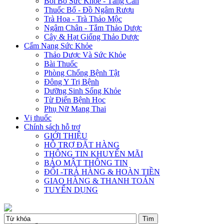
Bồi Bổ Sức Khỏe - Tăng Cân
Thuốc Bổ - Đồ Ngâm Rượu
Trà Hoa - Trà Thảo Mộc
Ngâm Chân - Tắm Thảo Dược
Cây & Hạt Giống Thảo Dược
Cẩm Nang Sức Khỏe
Thảo Dược Và Sức Khỏe
Bài Thuốc
Phòng Chống Bệnh Tật
Đông Y Trị Bệnh
Dưỡng Sinh Sống Khỏe
Từ Điển Bệnh Học
Phụ Nữ Mang Thai
Vị thuốc
Chính sách hỗ trợ
GIỚI THIỆU
HỖ TRỢ ĐẶT HÀNG
THÔNG TIN KHUYẾN MÃI
BẢO MẬT THÔNG TIN
ĐỔI -TRẢ HÀNG & HOÀN TIỀN
GIAO HÀNG & THANH TOÁN
TUYỂN DỤNG