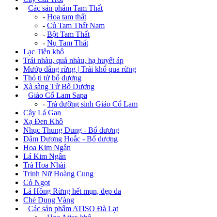
+
Các sản phẩm Tam Thất
-
Hoa tam thất
-
Củ Tam Thất Nam
-
Bột Tam Thất
-
Nụ Tam Thất
Lạc Tiên khô
Trái nhàu, quả nhàu, hạ huyết áp
Mướp đắng rừng | Trái khổ qua rừng
Thỏ ti tử bổ dương
Xà sàng Tử Bổ Dương
+
Giảo Cổ Lam Sapa
-
Trà dưỡng sinh Giảo Cổ Lam
Cây Lá Gan
Xạ Đen Khô
Nhục Thung Dung - Bổ dương
Dâm Dương Hoắc - Bổ dương
Hoa Kim Ngân
Lá Kim Ngân
Trà Hoa Nhài
Trinh Nữ Hoàng Cung
Cỏ Ngọt
Lá Hồng Rừng hết mụn, đẹp da
Chè Dung Vàng
+
Các sản phẩm ATISO Đà Lạt