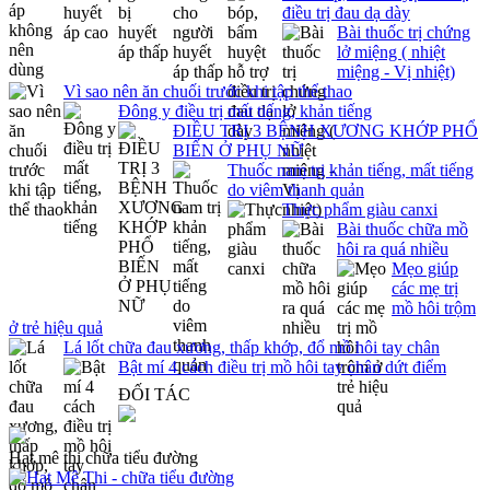
điều trị đau dạ dày
Bài thuốc trị chứng
lở miệng ( nhiệt
miệng - Vị nhiệt)
Vì sao nên ăn chuối trước khi tập thể thao
Đông y điều trị mất tiếng, khản tiếng
ĐIỀU TRỊ 3 BỆNH XƯƠNG KHỚP PHỔ
BIẾN Ở PHỤ NỮ
Thuốc nam trị khản tiếng, mất tiếng
do viêm thanh quản
Thực phẩm giàu canxi
Bài thuốc chữa mồ
hôi ra quá nhiều
Mẹo giúp
các mẹ trị
mồ hôi trộm
ở trẻ hiệu quả
Lá lốt chữa đau xương, thấp khớp, đổ mồ hôi tay chân
Bật mí 4 cách điều trị mồ hôi tay chân dứt điểm
ĐỐI TÁC
Hạt mê thi chữa tiểu đường