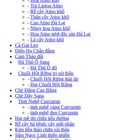
-
Hoa Atiso khô
-
Trả Lipton Atiso
-
Rễ cây Atiso khô
-
Thân cây Atiso khô
-
Cao Atiso Đà Lạt
-
Nhụy hoa Atiso khô
-
Hoa Atiso tươi đặc sản Đà Lạt
-
Lá cây Atiso khô
Cà Gai Leo
Diệp Hạ Châu đắng
Cam Thảo đất
+
Hà Thủ Ô Sapa
-
Hà Thủ Ô đỏ
+
Chuối Hột Rừng trị sỏi thận
-
Chuối Hột Rừng thái lát
-
Hạt Chuối Hột Rừng
Chè Đắng Cao Bằng
Chè Dây Sapa
+
Tinh Nghệ Curcumin
-
tinh nghệ vàng Curcumin
-
tinh nghệ đen Curcumin
Hạt mê thi chữa tiểu đường
Rễ cây bá bệnh/ cây mật nhân
Kim tiền thảo chữa sỏi thận
Sâm Ngọc Linh thiên nhiên