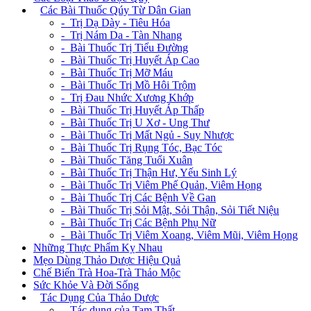
+
Các Bài Thuốc Qúy Từ Dân Gian
- Trị Dạ Dày - Tiêu Hóa
- Trị Nám Da - Tàn Nhang
- Bài Thuốc Trị Tiểu Đường
- Bài Thuốc Trị Huyết Áp Cao
- Bài Thuốc Trị Mỡ Máu
- Bài Thuốc Trị Mồ Hôi Trộm
- Trị Đau Nhức Xương Khớp
- Bài Thuốc Trị Huyết Áp Thấp
- Bài Thuốc Trị U Xơ - Ung Thư
- Bài Thuốc Trị Mất Ngủ - Suy Nhược
- Bài Thuốc Trị Rụng Tóc, Bạc Tóc
- Bài Thuốc Tăng Tuổi Xuân
- Bài Thuốc Trị Thận Hư, Yếu Sinh Lý
- Bài Thuốc Trị Viêm Phế Quản, Viêm Họng
- Bài Thuốc Trị Các Bệnh Về Gan
- Bài Thuốc Trị Sỏi Mật, Sỏi Thận, Sỏi Tiết Niệu
- Bài Thuốc Trị Các Bệnh Phụ Nữ
- Bài Thuốc Trị Viêm Xoang, Viêm Mũi, Viêm Họng
Những Thực Phẩm Kỵ Nhau
Mẹo Dùng Thảo Dược Hiệu Quả
Chế Biến Trà Hoa-Trà Thảo Mộc
Sức Khỏe Và Đời Sống
+
Tác Dụng Của Thảo Dược
- Tác dụng của Tam Thất