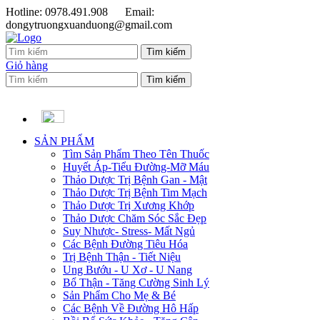
Hotline: 0978.491.908
Email:
dongytruongxuanduong@gmail.com
Giỏ hàng
SẢN PHẨM
Tìm Sản Phẩm Theo Tên Thuốc
Huyết Áp-Tiểu Đường-Mỡ Máu
Thảo Dược Trị Bệnh Gan - Mật
Thảo Dược Trị Bệnh Tim Mạch
Thảo Dược Trị Xương Khớp
Thảo Dược Chăm Sóc Sắc Đẹp
Suy Nhược- Stress- Mất Ngủ
Các Bệnh Đường Tiêu Hóa
Trị Bệnh Thận - Tiết Niệu
Ung Bướu - U Xơ - U Nang
Bổ Thận - Tăng Cường Sinh Lý
Sản Phẩm Cho Mẹ & Bé
Các Bệnh Về Đường Hô Hấp