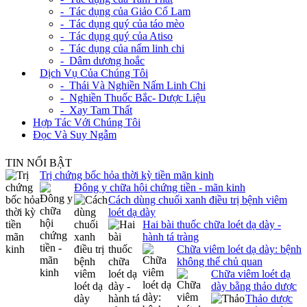
- Tác dụng của Giảo Cổ Lam
- Tác dụng quý của táo mèo
- Tác dụng quý của Atiso
- Tác dụng của nấm linh chi
- Dâm dương hoắc
+
Dịch Vụ Của Chúng Tôi
- Thái Và Nghiền Nấm Linh Chi
- Nghiền Thuốc Bắc- Dược Liệu
- Xay Tam Thất
Hợp Tác Với Chúng Tôi
Đọc Và Suy Ngẫm
TIN NỔI BẬT
Trị chứng bốc hỏa thời kỳ tiền mãn kinh
Đông y chữa hội chứng tiền - mãn kinh
Cách dùng chuối xanh điều trị bệnh viêm
loét dạ dày
Hai bài thuốc chữa loét dạ dày -
hành tá tràng
Chữa viêm loét dạ dày: bệnh
không thể chủ quan
Chữa viêm loét dạ
dày bằng thảo dược
Thảo dược