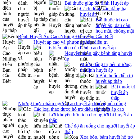
Bài thuốc giúp ổn định Huyết áp
Cách dùng câu đằng hạ
huyết áp
Bài thuốc trị cao
huyết áp, đau đầu,
hoa mắt, chóng mặt
Bệnh Huyết Áp Cao-Những Điều Bạn Cần Biết
Huyết áp cao và phương pháp điều trị
6 biểu hiện của bệnh cao huyết áp
Nguyên nhân gây bệnh tăng huyết
áp
Mướp đắng trị tiểu đường,
ổn định huyết áp
6 Bài thuốc điều trị
huyết áp thấp
Bài thuốc trị
huyết áp
thấp
Những thực phẩm người cao huyết áp không nên dùng
Các loại thảo dược hỗ trợ điều trị huyết áp cao
Lời khuyên hữu ích cho người bị huyết áp
thấp
Chế độ ăn uống cho người huyết áp
thấp
Xoa bóp, bấm huyệt hỗ trợ