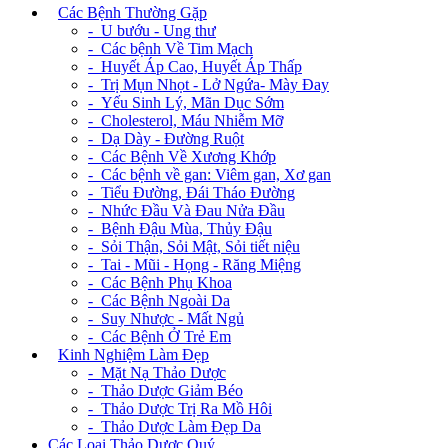
+
Các Bệnh Thường Gặp
- U bướu - Ung thư
- Các bệnh Về Tim Mạch
- Huyết Áp Cao, Huyết Áp Thấp
- Trị Mụn Nhọt - Lở Ngứa- Mày Đay
- Yếu Sinh Lý, Mãn Dục Sớm
- Cholesterol, Máu Nhiễm Mỡ
- Dạ Dày - Đường Ruột
- Các Bệnh Về Xương Khớp
- Các bệnh về gan: Viêm gan, Xơ gan
- Tiểu Đường, Đái Tháo Đường
- Nhức Đầu Và Đau Nửa Đầu
- Bệnh Đậu Mùa, Thủy Đậu
- Sỏi Thận, Sỏi Mật, Sỏi tiết niệu
- Tai - Mũi - Họng - Răng Miệng
- Các Bệnh Phụ Khoa
- Các Bệnh Ngoài Da
- Suy Nhược - Mất Ngủ
- Các Bệnh Ở Trẻ Em
+
Kinh Nghiệm Làm Đẹp
- Mặt Nạ Thảo Dược
- Thảo Dược Giảm Béo
- Thảo Dược Trị Ra Mồ Hôi
- Thảo Dược Làm Đẹp Da
Các Loại Thảo Dược Quý