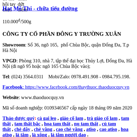
Hạt Mê Thi - chữa tiểu đường
đ
110.000
/500g
CÔNG TY CỔ PHẦN ĐÔNG Y TRƯỜNG XUÂN
Showroom
: Số 36, ngõ 165, phố Chùa Bộc, quận Đống Đa, T.p
Hà Nội
VPGD
: Phòng 310, nhà 7, tập thể đại học Thủy Lợi, Đống Đa, Hà
Nội (đi ngõ 95 hoặc ngõ 165 Chùa Bộc vào);
Tel
: (024) 3564.0311 Mobi/Zalo: 0978.491.908 - 0984.795.198.
Facebook
:
https://www.facebook.com/thaythuoc.thaoduocquy.vn
Website
: www.thaoduocquy.vn
Mã số doanh nghiệp:
0109346567 cấp ngày 18 tháng 09 năm 2020
Thảo dược quý
:
cà gai leo
,
giảo cổ lam
,
trà giảo cổ lam
,
tam
thất
,
tam thất bắc
,
hoa tam thất
,
nụ tam thất
,
củ tam
thất
,
chè dây
,
chè vằng
,
cao chè vằng
,
atiso
,
cao atiso
,
hoa
atiso
,
lá tắm
,
lá xông
,
lá tắm người dao
.