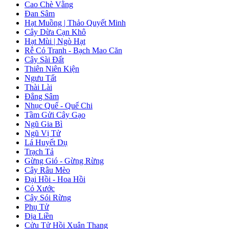
Cao Chè Vằng
Đan Sâm
Hạt Muồng | Thảo Quyết Minh
Cây Dừa Cạn Khô
Hạt Mùi | Ngò Hạt
Rễ Cỏ Tranh - Bạch Mao Căn
Cây Sài Đất
Thiên Niên Kiện
Ngưu Tất
Thài Lài
Đẳng Sâm
Nhục Quế - Quế Chi
Tầm Gửi Cây Gạo
Ngũ Gia Bì
Ngũ Vị Tử
Lá Huyết Dụ
Trạch Tả
Gừng Gió - Gừng Rừng
Cây Râu Mèo
Đại Hồi - Hoa Hồi
Cỏ Xước
Cây Sói Rừng
Phụ Tử
Địa Liền
Cửu Tử Hồi Xuân Thang