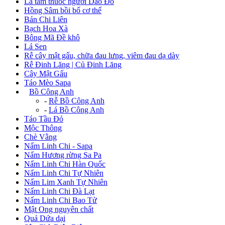
Lá tắm thuốc người Dao Đỏ
Hồng Sâm bồi bổ cơ thể
Bán Chi Liên
Bạch Hoa Xà
Bông Mã Đề khô
Lá Sen
Rễ cây mật gấu, chữa đau lưng, viêm đau dạ dày
Rễ Đinh Lăng | Củ Đinh Lăng
Cây Mật Gấu
Táo Mèo Sapa
+
Bồ Công Anh
-
Rễ Bồ Công Anh
-
Lá Bồ Công Anh
Táo Tầu Đỏ
Mộc Thông
Chè Vằng
Nấm Linh Chi - Sapa
Nấm Hương rừng Sa Pa
Nấm Linh Chi Hàn Quốc
Nấm Linh Chi Tự Nhiên
Nấm Lim Xanh Tự Nhiên
Nấm Linh Chi Đà Lạt
Nấm Linh Chi Bao Tử
Mật Ong nguyên chất
Quả Dứa dại