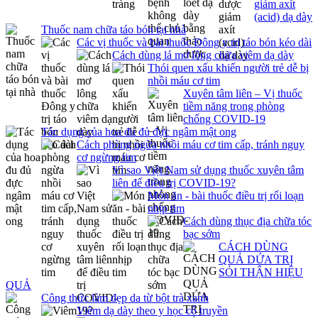
giảm axít
(acid) dạ dày
Thuốc nam chữa táo bón tại nhà
Các vị thuốc và bài thuốc Đông y trị táo bón kéo dài
Cách dùng lá mơ lông chữa viêm dạ dày
Thói quen xấu khiến người trẻ dễ bị
nhồi máu cơ tim
Xuyên tâm liên – Vị thuốc
tiềm năng trong phòng
chống COVID-19
Tác dụng của hoa đu đủ đực ngâm mật ong
Cách phòng ngừa nhồi máu cơ tim cấp, tránh nguy
cơ ngừng tim
Vì sao Việt Nam sử dụng thuốc xuyên tâm
liên để điều trị COVID-19?
Món ăn - bài thuốc điều trị rối loạn
nhịp tim
Cách dùng thục địa chữa tóc
bạc sớm
CÁCH DÙNG
QUẢ DỨA TRỊ
SỎI THẬN HIỆU
QUẢ
Công thức làm đẹp da từ bột trà xanh
Viêm dạ dày theo y học cổ truyền