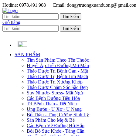
Hotline: 0978.491.908
Email: dongytruongxuanduong@gmail.co
Giỏ hàng
SẢN PHẨM
Tìm Sản Phẩm Theo Tên Thuốc
Huyết Áp-Tiểu Đường-Mỡ Máu
Thảo Dược Trị Bệnh Gan - Mật
Thảo Dược Trị Bệnh Tim Mạch
Thảo Dược Trị Xương Khớp
Thảo Dược Chăm Sóc Sắc Đẹp
Suy Nhược- Stress- Mất Ngủ
Các Bệnh Đường Tiêu Hóa
Trị Bệnh Thận - Tiết Niệu
Ung Bướu - U Xơ - U Nang
Bổ Thận - Tăng Cường Sinh Lý
Sản Phẩm Cho Mẹ & Bé
Các Bệnh Về Đường Hô Hấp
Bồi Bổ Sức Khỏe - Tăng Cân