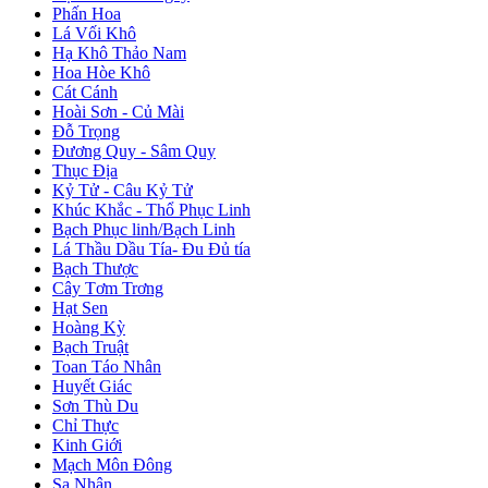
Phấn Hoa
Lá Vối Khô
Hạ Khô Thảo Nam
Hoa Hòe Khô
Cát Cánh
Hoài Sơn - Củ Mài
Đỗ Trọng
Đương Quy - Sâm Quy
Thục Địa
Kỷ Tử - Câu Kỷ Tử
Khúc Khắc - Thổ Phục Linh
Bạch Phục linh/Bạch Linh
Lá Thầu Dầu Tía- Đu Đủ tía
Bạch Thược
Cây Tơm Trơng
Hạt Sen
Hoàng Kỳ
Bạch Truật
Toan Táo Nhân
Huyết Giác
Sơn Thù Du
Chỉ Thực
Kinh Giới
Mạch Môn Đông
Sa Nhân