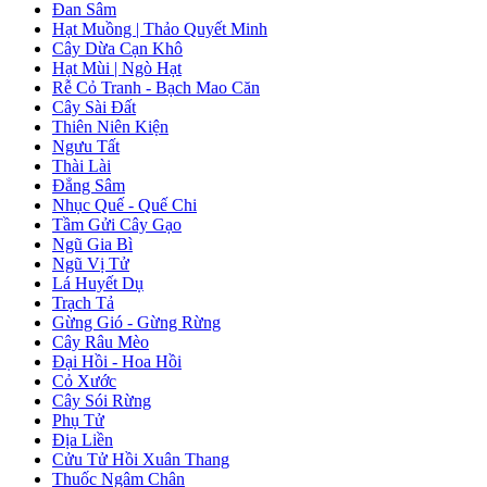
Đan Sâm
Hạt Muồng | Thảo Quyết Minh
Cây Dừa Cạn Khô
Hạt Mùi | Ngò Hạt
Rễ Cỏ Tranh - Bạch Mao Căn
Cây Sài Đất
Thiên Niên Kiện
Ngưu Tất
Thài Lài
Đẳng Sâm
Nhục Quế - Quế Chi
Tầm Gửi Cây Gạo
Ngũ Gia Bì
Ngũ Vị Tử
Lá Huyết Dụ
Trạch Tả
Gừng Gió - Gừng Rừng
Cây Râu Mèo
Đại Hồi - Hoa Hồi
Cỏ Xước
Cây Sói Rừng
Phụ Tử
Địa Liền
Cửu Tử Hồi Xuân Thang
Thuốc Ngâm Chân