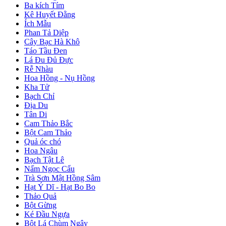
Ba kích Tím
Kê Huyết Đằng
Ích Mẫu
Phan Tả Diệp
Cây Bạc Hà Khô
Táo Tầu Đen
Lá Đu Đủ Đực
Rễ Nhàu
Hoa Hồng - Nụ Hồng
Kha Tử
Bạch Chỉ
Địa Du
Tân Di
Cam Thảo Bắc
Bột Cam Thảo
Quả óc chó
Hoa Ngâu
Bạch Tật Lê
Nấm Ngọc Cẩu
Trà Sơn Mật Hồng Sâm
Hạt Ý Dĩ - Hạt Bo Bo
Thảo Quả
Bột Gừng
Ké Đầu Ngựa
Bột Lá Chùm Ngây