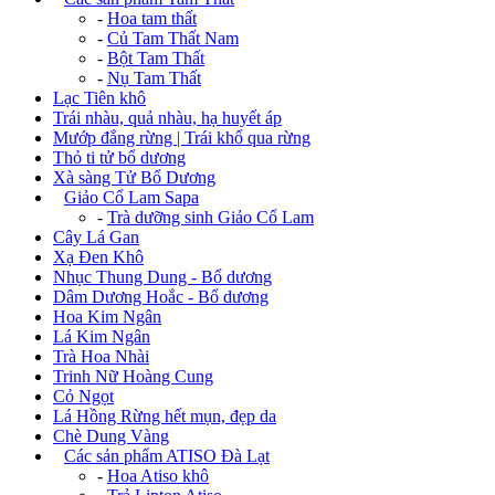
-
Hoa tam thất
-
Củ Tam Thất Nam
-
Bột Tam Thất
-
Nụ Tam Thất
Lạc Tiên khô
Trái nhàu, quả nhàu, hạ huyết áp
Mướp đắng rừng | Trái khổ qua rừng
Thỏ ti tử bổ dương
Xà sàng Tử Bổ Dương
+
Giảo Cổ Lam Sapa
-
Trà dưỡng sinh Giảo Cổ Lam
Cây Lá Gan
Xạ Đen Khô
Nhục Thung Dung - Bổ dương
Dâm Dương Hoắc - Bổ dương
Hoa Kim Ngân
Lá Kim Ngân
Trà Hoa Nhài
Trinh Nữ Hoàng Cung
Cỏ Ngọt
Lá Hồng Rừng hết mụn, đẹp da
Chè Dung Vàng
+
Các sản phẩm ATISO Đà Lạt
-
Hoa Atiso khô