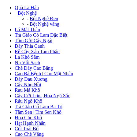
Quả La Hán
+
Bột Nghệ
-
Bột Nghệ Đen
-
Bột Nghệ vàng
Lá Mát Thận
Trà Giảo Cổ Lam Đặc Biệt
Tầm Gửi Cây Ngái
Dây Thìa Canh
Rễ Cây Xáo Tam Phân
Lá Khổ Sâm
Nụ Vối Sạch
Chè Dây Cao Bằng
Cao Bá Bệnh | Cao Mật Nhân
Dây Đau Xương
Cây Nhọ Nồi
Rau Má Khô
Cây Cứt Lợn | Hoa Ngũ Sắc
Râu Ngô Khô
Trà Giảo Cổ Lam Ba Tri
Tâm Sen | Tim Sen Khô
Hoa Cúc Khô
Hạt Hạnh Nhân
Cốt Toái Bổ
Cao Chè Vằng