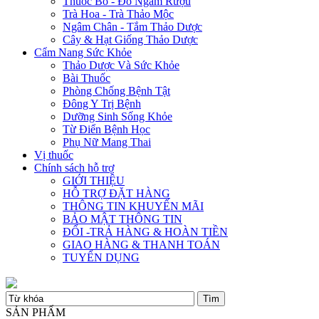
Thuốc Bổ - Đồ Ngâm Rượu
Trà Hoa - Trà Thảo Mộc
Ngâm Chân - Tắm Thảo Dược
Cây & Hạt Giống Thảo Dược
Cẩm Nang Sức Khỏe
Thảo Dược Và Sức Khỏe
Bài Thuốc
Phòng Chống Bệnh Tật
Đông Y Trị Bệnh
Dưỡng Sinh Sống Khỏe
Từ Điển Bệnh Học
Phụ Nữ Mang Thai
Vị thuốc
Chính sách hỗ trợ
GIỚI THIỆU
HỖ TRỢ ĐẶT HÀNG
THÔNG TIN KHUYẾN MÃI
BẢO MẬT THÔNG TIN
ĐỔI -TRẢ HÀNG & HOÀN TIỀN
GIAO HÀNG & THANH TOÁN
TUYỂN DỤNG
SẢN PHẨM