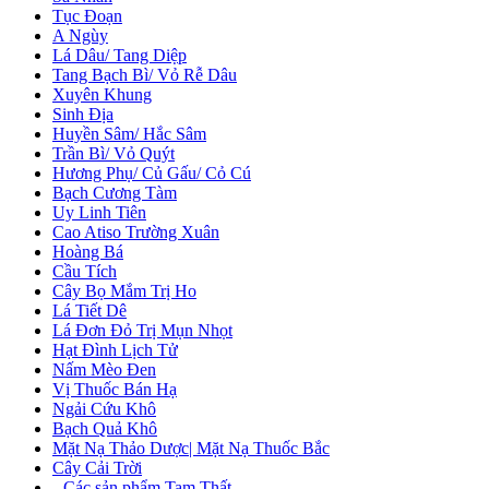
Tục Đoạn
A Ngùy
Lá Dâu/ Tang Diệp
Tang Bạch Bì/ Vỏ Rễ Dâu
Xuyên Khung
Sinh Địa
Huyền Sâm/ Hắc Sâm
Trần Bì/ Vỏ Quýt
Hương Phụ/ Củ Gấu/ Cỏ Cú
Bạch Cương Tàm
Uy Linh Tiên
Cao Atiso Trường Xuân
Hoàng Bá
Cầu Tích
Cây Bọ Mắm Trị Ho
Lá Tiết Dê
Lá Đơn Đỏ Trị Mụn Nhọt
Hạt Đình Lịch Tử
Nấm Mèo Đen
Vị Thuốc Bán Hạ
Ngải Cứu Khô
Bạch Quả Khô
Mặt Nạ Thảo Dược| Mặt Nạ Thuốc Bắc
Cây Cải Trời
+
Các sản phẩm Tam Thất