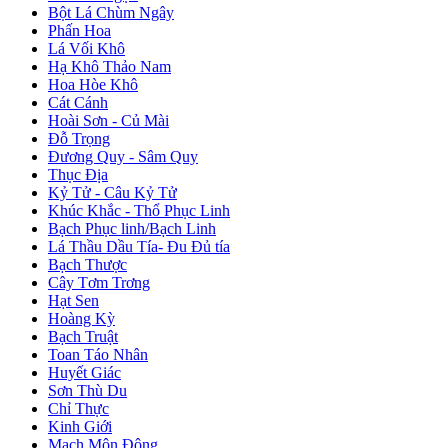
Bột Lá Chùm Ngây
Phấn Hoa
Lá Vối Khô
Hạ Khô Thảo Nam
Hoa Hòe Khô
Cát Cánh
Hoài Sơn - Củ Mài
Đỗ Trọng
Đương Quy - Sâm Quy
Thục Địa
Kỷ Tử - Câu Kỷ Tử
Khúc Khắc - Thổ Phục Linh
Bạch Phục linh/Bạch Linh
Lá Thầu Dầu Tía- Đu Đủ tía
Bạch Thược
Cây Tơm Trơng
Hạt Sen
Hoàng Kỳ
Bạch Truật
Toan Táo Nhân
Huyết Giác
Sơn Thù Du
Chỉ Thực
Kinh Giới
Mạch Môn Đông