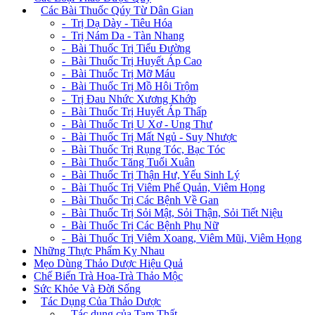
+
Các Bài Thuốc Qúy Từ Dân Gian
- Trị Dạ Dày - Tiêu Hóa
- Trị Nám Da - Tàn Nhang
- Bài Thuốc Trị Tiểu Đường
- Bài Thuốc Trị Huyết Áp Cao
- Bài Thuốc Trị Mỡ Máu
- Bài Thuốc Trị Mồ Hôi Trộm
- Trị Đau Nhức Xương Khớp
- Bài Thuốc Trị Huyết Áp Thấp
- Bài Thuốc Trị U Xơ - Ung Thư
- Bài Thuốc Trị Mất Ngủ - Suy Nhược
- Bài Thuốc Trị Rụng Tóc, Bạc Tóc
- Bài Thuốc Tăng Tuổi Xuân
- Bài Thuốc Trị Thận Hư, Yếu Sinh Lý
- Bài Thuốc Trị Viêm Phế Quản, Viêm Họng
- Bài Thuốc Trị Các Bệnh Về Gan
- Bài Thuốc Trị Sỏi Mật, Sỏi Thận, Sỏi Tiết Niệu
- Bài Thuốc Trị Các Bệnh Phụ Nữ
- Bài Thuốc Trị Viêm Xoang, Viêm Mũi, Viêm Họng
Những Thực Phẩm Kỵ Nhau
Mẹo Dùng Thảo Dược Hiệu Quả
Chế Biến Trà Hoa-Trà Thảo Mộc
Sức Khỏe Và Đời Sống
+
Tác Dụng Của Thảo Dược
- Tác dụng của Tam Thất