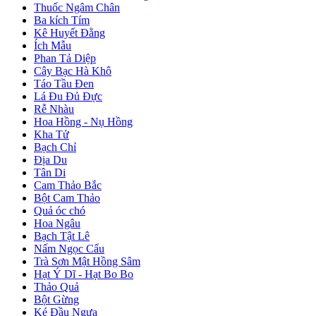
Thuốc Ngâm Chân
Ba kích Tím
Kê Huyết Đằng
Ích Mẫu
Phan Tả Diệp
Cây Bạc Hà Khô
Táo Tầu Đen
Lá Đu Đủ Đực
Rễ Nhàu
Hoa Hồng - Nụ Hồng
Kha Tử
Bạch Chỉ
Địa Du
Tân Di
Cam Thảo Bắc
Bột Cam Thảo
Quả óc chó
Hoa Ngâu
Bạch Tật Lê
Nấm Ngọc Cẩu
Trà Sơn Mật Hồng Sâm
Hạt Ý Dĩ - Hạt Bo Bo
Thảo Quả
Bột Gừng
Ké Đầu Ngựa