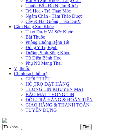
Bồi Bổ Sức Khỏe - Tăng Cân
Thuốc Bổ - Đồ Ngâm Rượu
Trà Hoa - Trà Thảo Mộc
Ngâm Chân - Tắm Thảo Dược
Cây & Hạt Giống Thảo Dược
Cẩm Nang Sức Khỏe
Thảo Dược Và Sức Khỏe
Bài Thuốc
Phòng Chống Bệnh Tật
Đông Y Trị Bệnh
Dưỡng Sinh Sống Khỏe
Từ Điển Bệnh Học
Phụ Nữ Mang Thai
Vị thuốc
Chính sách hỗ trợ
GIỚI THIỆU
HỖ TRỢ ĐẶT HÀNG
THÔNG TIN KHUYẾN MÃI
BẢO MẬT THÔNG TIN
ĐỔI -TRẢ HÀNG & HOÀN TIỀN
GIAO HÀNG & THANH TOÁN
TUYỂN DỤNG