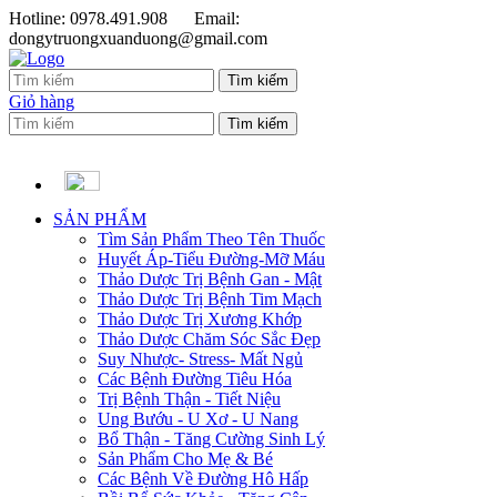
Hotline: 0978.491.908
Email:
dongytruongxuanduong@gmail.com
Giỏ hàng
SẢN PHẨM
Tìm Sản Phẩm Theo Tên Thuốc
Huyết Áp-Tiểu Đường-Mỡ Máu
Thảo Dược Trị Bệnh Gan - Mật
Thảo Dược Trị Bệnh Tim Mạch
Thảo Dược Trị Xương Khớp
Thảo Dược Chăm Sóc Sắc Đẹp
Suy Nhược- Stress- Mất Ngủ
Các Bệnh Đường Tiêu Hóa
Trị Bệnh Thận - Tiết Niệu
Ung Bướu - U Xơ - U Nang
Bổ Thận - Tăng Cường Sinh Lý
Sản Phẩm Cho Mẹ & Bé
Các Bệnh Về Đường Hô Hấp