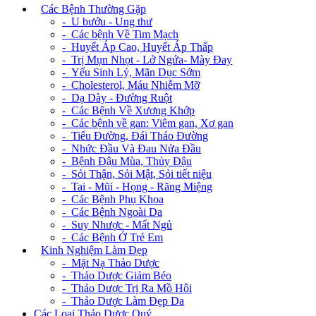
+
Các Bệnh Thường Gặp
- U bướu - Ung thư
- Các bệnh Về Tim Mạch
- Huyết Áp Cao, Huyết Áp Thấp
- Trị Mụn Nhọt - Lở Ngứa- Mày Đay
- Yếu Sinh Lý, Mãn Dục Sớm
- Cholesterol, Máu Nhiễm Mỡ
- Dạ Dày - Đường Ruột
- Các Bệnh Về Xương Khớp
- Các bệnh về gan: Viêm gan, Xơ gan
- Tiểu Đường, Đái Tháo Đường
- Nhức Đầu Và Đau Nửa Đầu
- Bệnh Đậu Mùa, Thủy Đậu
- Sỏi Thận, Sỏi Mật, Sỏi tiết niệu
- Tai - Mũi - Họng - Răng Miệng
- Các Bệnh Phụ Khoa
- Các Bệnh Ngoài Da
- Suy Nhược - Mất Ngủ
- Các Bệnh Ở Trẻ Em
+
Kinh Nghiệm Làm Đẹp
- Mặt Nạ Thảo Dược
- Thảo Dược Giảm Béo
- Thảo Dược Trị Ra Mồ Hôi
- Thảo Dược Làm Đẹp Da
Các Loại Thảo Dược Quý