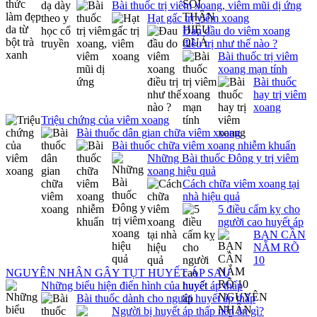
Bài thuốc trị viêm xoang, viêm mũi dị ứng
Hạt gấc trị viêm xoang
Đau đầu do viêm xoang
điều trị như thế nào ?
Bài thuốc trị viêm
xoang mạn tính
Bài thuốc
hay trị viêm
xoang
Triệu chứng của viêm xoang
Bài thuốc dân gian chữa viêm xoang
Bài thuốc chữa viêm xoang nhiễm khuẩn
Những Bài thuốc Đông y trị viêm
xoang hiệu quả
Cách chữa viêm xoang tại
nhà hiệu quả
5 điều cấm kỵ cho
người cao huyết áp
BẠN CẦN
NẮM RÕ
10
NGUYÊN NHÂN GÂY TỤT HUYẾT ÁP SAU
Những biểu hiện điển hình của huyết áp thấp
Bài thuốc dành cho người huyết áp thấp
Người bị huyết áp thấp nên ăn gì?