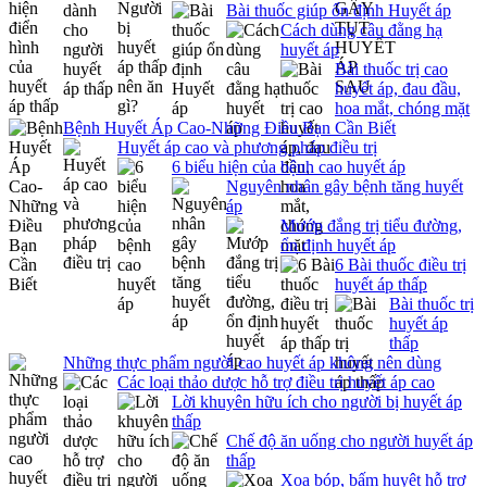
Bài thuốc giúp ổn định Huyết áp
Cách dùng câu đằng hạ
huyết áp
Bài thuốc trị cao
huyết áp, đau đầu,
hoa mắt, chóng mặt
Bệnh Huyết Áp Cao-Những Điều Bạn Cần Biết
Huyết áp cao và phương pháp điều trị
6 biểu hiện của bệnh cao huyết áp
Nguyên nhân gây bệnh tăng huyết
áp
Mướp đắng trị tiểu đường,
ổn định huyết áp
6 Bài thuốc điều trị
huyết áp thấp
Bài thuốc trị
huyết áp
thấp
Những thực phẩm người cao huyết áp không nên dùng
Các loại thảo dược hỗ trợ điều trị huyết áp cao
Lời khuyên hữu ích cho người bị huyết áp
thấp
Chế độ ăn uống cho người huyết áp
thấp
Xoa bóp, bấm huyệt hỗ trợ