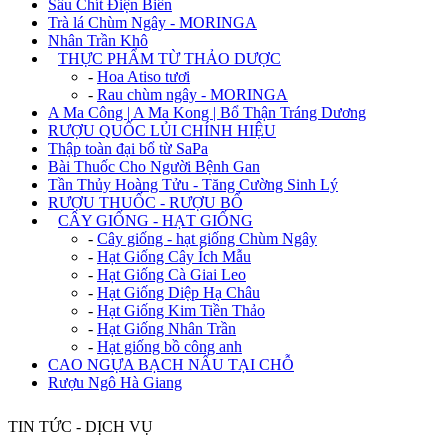
Sâu Chít Điện Biên
Trà lá Chùm Ngây - MORINGA
Nhân Trần Khô
+
THỰC PHẨM TỪ THẢO DƯỢC
-
Hoa Atiso tươi
-
Rau chùm ngây - MORINGA
A Ma Công | A Ma Kong | Bổ Thận Tráng Dương
RƯỢU QUỐC LỦI CHÍNH HIỆU
Thập toàn đại bổ từ SaPa
Bài Thuốc Cho Người Bệnh Gan
Tần Thủy Hoàng Tửu - Tăng Cường Sinh Lý
RƯỢU THUỐC - RƯỢU BỔ
+
CÂY GIỐNG - HẠT GIỐNG
-
Cây giống - hạt giống Chùm Ngây
-
Hạt Giống Cây Ích Mẫu
-
Hạt Giống Cà Giai Leo
-
Hạt Giống Diệp Hạ Châu
-
Hạt Giống Kim Tiền Thảo
-
Hạt Giống Nhân Trần
-
Hạt giống bồ công anh
CAO NGỰA BẠCH NẤU TẠI CHỖ
Rượu Ngô Hà Giang
TIN TỨC - DỊCH VỤ