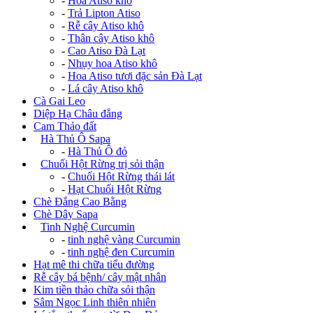
-
Hoa Atiso khô
-
Trả Lipton Atiso
-
Rễ cây Atiso khô
-
Thân cây Atiso khô
-
Cao Atiso Đà Lạt
-
Nhụy hoa Atiso khô
-
Hoa Atiso tươi đặc sản Đà Lạt
-
Lá cây Atiso khô
Cà Gai Leo
Diệp Hạ Châu đắng
Cam Thảo đất
+
Hà Thủ Ô Sapa
-
Hà Thủ Ô đỏ
+
Chuối Hột Rừng trị sỏi thận
-
Chuối Hột Rừng thái lát
-
Hạt Chuối Hột Rừng
Chè Đắng Cao Bằng
Chè Dây Sapa
+
Tinh Nghệ Curcumin
-
tinh nghệ vàng Curcumin
-
tinh nghệ đen Curcumin
Hạt mê thi chữa tiểu đường
Rễ cây bá bệnh/ cây mật nhân
Kim tiền thảo chữa sỏi thận
Sâm Ngọc Linh thiên nhiên