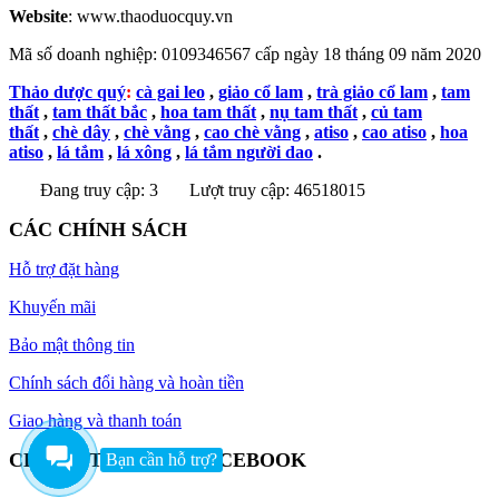
Website
: www.thaoduocquy.vn
Mã số doanh nghiệp:
0109346567 cấp ngày 18 tháng 09 năm 2020
Thảo dược quý
:
cà gai leo
,
giảo cổ lam
,
trà giảo cổ lam
,
tam
thất
,
tam thất bắc
,
hoa tam thất
,
nụ tam thất
,
củ tam
thất
,
chè dây
,
chè vằng
,
cao chè vằng
,
atiso
,
cao atiso
,
hoa
atiso
,
lá tắm
,
lá xông
,
lá tắm người dao
.
Đang truy cập: 3
Lượt truy cập: 46518015
CÁC CHÍNH SÁCH
Hỗ trợ đặt hàng
Khuyến mãi
Bảo mật thông tin
Chính sách đổi hàng và hoàn tiền
Giao hàng và thanh toán
CHÚNG TÔI TRÊN FACEBOOK
Bạn cần hỗ trợ?