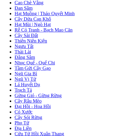
Cao Chè Vằng
Đan Sâm
Hạt Muồng | Thảo Quyết Minh
Cây Dừa Cạn Khô
Hạt Mùi | Ngò Hạt
Rễ Cỏ Tranh - Bạch Mao Căn
Cây Sài Đất
Thiên Niên Kiện
Ngưu Tất
Thài Lài
Đẳng Sâm
Nhục Quế - Quế Chi
Tầm Gửi Cây Gạo
Ngũ Gia Bì
Ngũ Vị Tử
Lá Huyết Dụ
Trạch Tả
Gừng Gió - Gừng Rừng
Cây Râu Mèo
Đại Hồi - Hoa Hồi
Cỏ Xước
Cây Sói Rừng
Phụ Tử
Địa Liền
Cửu Tử Hồi Xuân Thang