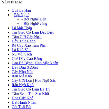
SẢN PHẨM
Quả La Hán
+
Bột Nghệ
-
Bột Nghệ Đen
-
Bột Nghệ vàng
Lá Mát Thận
Trà Giảo Cổ Lam Đặc Biệt
Tầm Gửi Cây Ngái
Dây Thìa Canh
Rễ Cây Xáo Tam Phân
Lá Khổ Sâm
Nụ Vối Sạch
Chè Dây Cao Bằng
Cao Bá Bệnh | Cao Mật Nhân
Dây Đau Xương
Cây Nhọ Nồi
Rau Má Khô
Cây Cứt Lợn | Hoa Ngũ Sắc
Râu Ngô Khô
Trà Giảo Cổ Lam Ba Tri
Tâm Sen | Tim Sen Khô
Hoa Cúc Khô
Hạt Hạnh Nhân
Cốt Toái Bổ