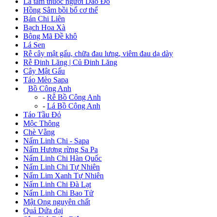
Lá tắm thuốc người Dao Đỏ
Hồng Sâm bồi bổ cơ thể
Bán Chi Liên
Bạch Hoa Xà
Bông Mã Đề khô
Lá Sen
Rễ cây mật gấu, chữa đau lưng, viêm đau dạ dày
Rễ Đinh Lăng | Củ Đinh Lăng
Cây Mật Gấu
Táo Mèo Sapa
+
Bồ Công Anh
-
Rễ Bồ Công Anh
-
Lá Bồ Công Anh
Táo Tầu Đỏ
Mộc Thông
Chè Vằng
Nấm Linh Chi - Sapa
Nấm Hương rừng Sa Pa
Nấm Linh Chi Hàn Quốc
Nấm Linh Chi Tự Nhiên
Nấm Lim Xanh Tự Nhiên
Nấm Linh Chi Đà Lạt
Nấm Linh Chi Bao Tử
Mật Ong nguyên chất
Quả Dứa dại