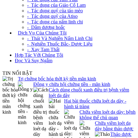
- Tác dụng của Giảo Cổ Lam
- Tác dụng quý của táo mèo
- Tác dụng quý của Atiso
- Tác dụng của nấm linh chi
- Dâm dương hoắc
+
Dịch Vụ Của Chúng Tôi
- Thái Và Nghiền Nấm Linh Chi
- Nghiền Thuốc Bắc- Dược Liệu
- Xay Tam Thất
Hợp Tác Với Chúng Tôi
Đọc Và Suy Ngẫm
TIN NỔI BẬT
Trị chứng bốc hỏa thời kỳ tiền mãn kinh
Đông y chữa hội chứng tiền - mãn kinh
Cách dùng chuối xanh điều trị bệnh viêm
loét dạ dày
Hai bài thuốc chữa loét dạ dày -
hành tá tràng
Chữa viêm loét dạ dày: bệnh
không thể chủ quan
Chữa viêm loét dạ
dày bằng thảo dược
Thảo dược