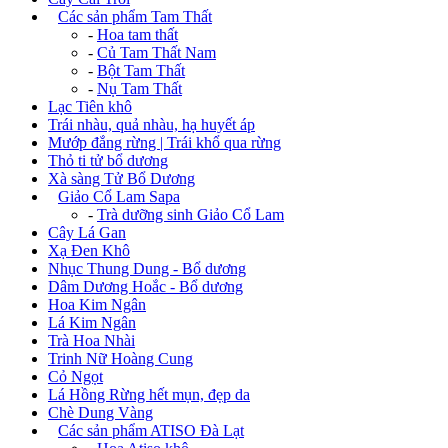
+
Các sản phẩm Tam Thất
-
Hoa tam thất
-
Củ Tam Thất Nam
-
Bột Tam Thất
-
Nụ Tam Thất
Lạc Tiên khô
Trái nhàu, quả nhàu, hạ huyết áp
Mướp đắng rừng | Trái khổ qua rừng
Thỏ ti tử bổ dương
Xà sàng Tử Bổ Dương
+
Giảo Cổ Lam Sapa
-
Trà dưỡng sinh Giảo Cổ Lam
Cây Lá Gan
Xạ Đen Khô
Nhục Thung Dung - Bổ dương
Dâm Dương Hoắc - Bổ dương
Hoa Kim Ngân
Lá Kim Ngân
Trà Hoa Nhài
Trinh Nữ Hoàng Cung
Cỏ Ngọt
Lá Hồng Rừng hết mụn, đẹp da
Chè Dung Vàng
+
Các sản phẩm ATISO Đà Lạt