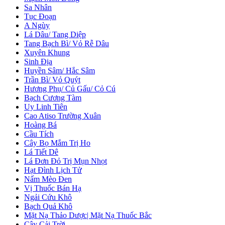
Sa Nhân
Tục Đoạn
A Ngùy
Lá Dâu/ Tang Diệp
Tang Bạch Bì/ Vỏ Rễ Dâu
Xuyên Khung
Sinh Địa
Huyền Sâm/ Hắc Sâm
Trần Bì/ Vỏ Quýt
Hương Phụ/ Củ Gấu/ Cỏ Cú
Bạch Cương Tàm
Uy Linh Tiên
Cao Atiso Trường Xuân
Hoàng Bá
Cầu Tích
Cây Bọ Mắm Trị Ho
Lá Tiết Dê
Lá Đơn Đỏ Trị Mụn Nhọt
Hạt Đình Lịch Tử
Nấm Mèo Đen
Vị Thuốc Bán Hạ
Ngải Cứu Khô
Bạch Quả Khô
Mặt Nạ Thảo Dược| Mặt Nạ Thuốc Bắc
Cây Cải Trời