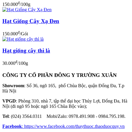
đ
150.000
/100g
Hạt Giống Cây Xạ Đen
đ
150.000
/Gói
Hạt giống cây thì là
đ
30.000
/100g
CÔNG TY CỔ PHẦN ĐÔNG Y TRƯỜNG XUÂN
Showroom
: Số 36, ngõ 165, phố Chùa Bộc, quận Đống Đa, T.p
Hà Nội
VPGD
: Phòng 310, nhà 7, tập thể đại học Thủy Lợi, Đống Đa, Hà
Nội (đi ngõ 95 hoặc ngõ 165 Chùa Bộc vào);
Tel
: (024) 3564.0311 Mobi/Zalo: 0978.491.908 - 0984.795.198.
Facebook
:
https://www.facebook.com/thaythuoc.thaoduocquy.vn