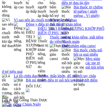
điều trị đau dạ dày
Bài thuốc trị chứng
lở miệng ( nhiệt
miệng - Vị nhiệt)
Vì sao nên ăn chuối trước khi tập thể thao
Đông y điều trị mất tiếng, khản tiếng
ĐIỀU TRỊ 3 BỆNH XƯƠNG KHỚP PHỔ
BIẾN Ở PHỤ NỮ
Thuốc nam trị khản tiếng, mất tiếng
do viêm thanh quản
Thực phẩm giàu canxi
Bài thuốc chữa mồ
hôi ra quá nhiều
Mẹo giúp
các mẹ trị
mồ hôi trộm
ở trẻ hiệu quả
Lá lốt chữa đau xương, thấp khớp, đổ mồ hôi tay chân
Bật mí 4 cách điều trị mồ hôi tay chân dứt điểm
ĐỐI TÁC
Cây & Hạt Giống Thảo Dược