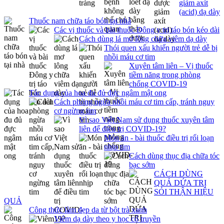
giảm axít
(acid) dạ dày
Thuốc nam chữa táo bón tại nhà
Các vị thuốc và bài thuốc Đông y trị táo bón kéo dài
Cách dùng lá mơ lông chữa viêm dạ dày
Thói quen xấu khiến người trẻ dễ bị
nhồi máu cơ tim
Xuyên tâm liên – Vị thuốc
tiềm năng trong phòng
chống COVID-19
Tác dụng của hoa đu đủ đực ngâm mật ong
Cách phòng ngừa nhồi máu cơ tim cấp, tránh nguy
cơ ngừng tim
Vì sao Việt Nam sử dụng thuốc xuyên tâm
liên để điều trị COVID-19?
Món ăn - bài thuốc điều trị rối loạn
nhịp tim
Cách dùng thục địa chữa tóc
bạc sớm
CÁCH DÙNG
QUẢ DỨA TRỊ
SỎI THẬN HIỆU
QUẢ
Công thức làm đẹp da từ bột trà xanh
Viêm dạ dày theo y học cổ truyền